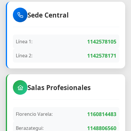
Sede Central
1142578105
Línea 1:
1142578171
Línea 2:
Salas Profesionales
1160814483
Florencio Varela:
1148806560
Berazategui: